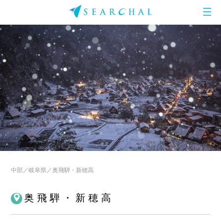
中部
岐阜県
奥飛騨・新穂高
奥飛騨・新穂高